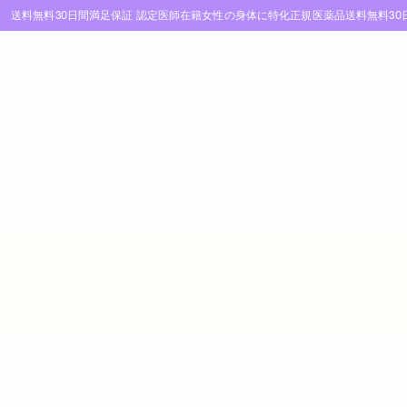
送料無料
30日間満足保証
認定医師在籍
女性の身体に特化
正規医薬品
送料無料
3
日本語