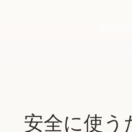
合計 ¥5,980（税込）
6ヶ月プラン
¥4,980/月
17%お得
医師が切
合計 ¥29,880（税込）
12ヶ月プラン
¥4,135/月
31%お得
合計 ¥53,760（税込）
安全に使う