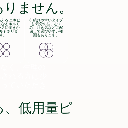
ありません。
を整える ニキビ
3. 続けやすいタイプ
になるホルモ
も 気分の波、むく
ンスに働きか
み、吐き気などに配
ルもありま
慮して選びやすい種
す。
類もあります。
でなく、生理の
話される方は少
知っていただき
る、低用量ピ