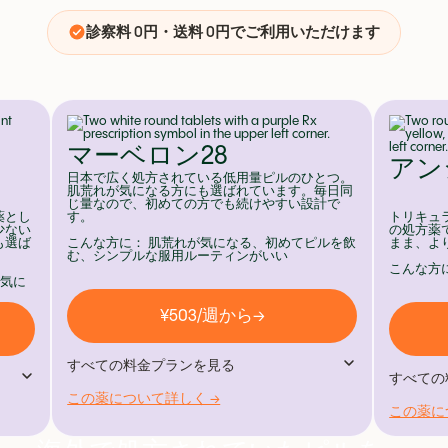
診察料 0円・送料 0円でご利用いただけます
マーベロン28
アン
日本で広く処方されている低用量ピルのひとつ。
肌荒れが気になる方にも選ばれています。毎日同
じ量なので、初めての方でも続けやすい設計で
薬とし
す。
トリキュ
少ない
の処方薬
も選ば
こんな方に： 肌荒れが気になる、初めてピルを飲
まま、よ
む、シンプルな服用ルーティンがいい
こんな方
が気に
¥503/週から→
すべての料金プランを見る
すべての
この薬について詳しく →
1ヶ月プラン
この薬に
1ヶ月
¥2,980/月
¥2,480