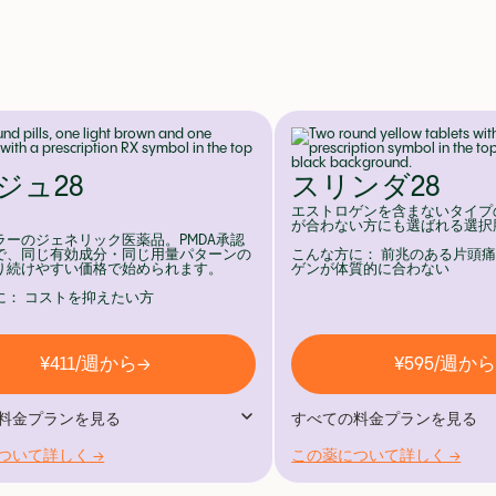
ジュ28
スリンダ28
エストロゲンを含まないタイプ
が合わない方にも選ばれる選択
ラーのジェネリック医薬品。PMDA承認
で、同じ有効成分・同じ用量パターンの
こんな方に： 前兆のある片頭
り続けやすい価格で始められます。
ゲンが体質的に合わない
に： コストを抑えたい方
¥411/週から→
¥595/週か
料金プランを見る
すべての料金プランを見る
ついて詳しく →
この薬について詳しく →
プラン
1ヶ月プラン
/月
¥3,480/月