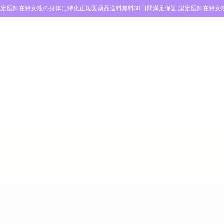
定医師在籍
女性の身体に特化
正規医薬品
送料無料
30日間満足保証
認定医師在籍
女
メニュー