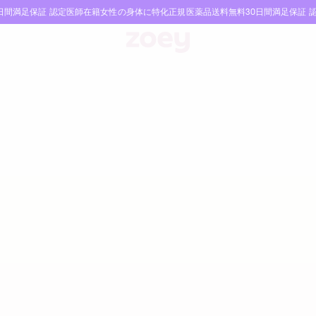
0日間満足保証
認定医師在籍
女性の身体に特化
正規医薬品
送料無料
30日間満足保証
認