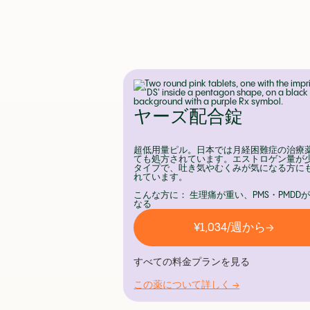
ヤーズ配合錠
超低用量ピル。日本では月経困難症の治療
ても処方されています。エストロゲン量が
タイプで、吐き気やむくみが気になる方に
れています。
こんな方に： 生理痛が重い、PMS・PMDD
なる
¥1,034/週から→
すべての料金プランを見る
この薬について詳しく →
1ヶ月プラン
¥5,980/月