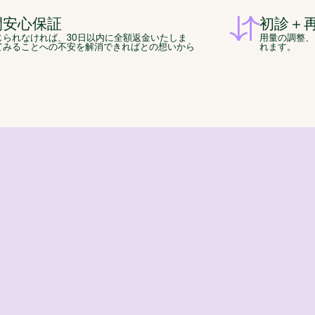
間安心保証
初診＋
じられなければ、30日以内に全額返金いたしま
用量の調整、
てみることへの不安を解消できればとの想いから
れます。