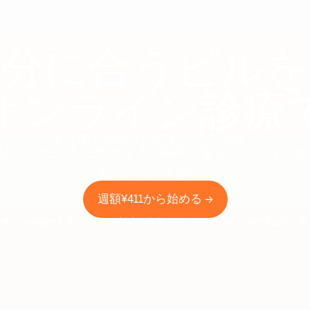
自分に合うピルを
オンライン診療
生理痛、PMS、肌荒れ、気分の波。
感じていたことに合わせて、医師があなたに合うピル
自由診療（公的医療保険適用外）です。
週額¥411から始める →
日本の医師免許を有する医師が対応・中身がわからない梱包・国内承認薬を処