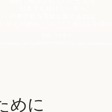
海外で処方されていたピルを、
合計 ¥2,980（税込）
合計 ¥2
日本でも続けたい方へ。
6ヶ月プラン
日本で処方可能な薬であれば、
6ヶ月
¥2,580/月
13%お得
¥2,080
り替えや継続についてご相談をお受
合計 ¥15,480（税込）
合計 ¥1
相談してみる →
12ヶ月プラン
12ヶ
¥2,012/月
32%お得
日本の医師免許を有する医師が対応・中身がわからない梱包・国内承認薬を処
¥1,643
合計 ¥26,160（税込）
合計 ¥2
ために