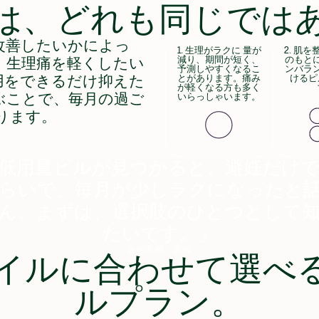
は、どれも同じでは
改善したいかによっ
1. 生理がラクに 量が
2. 肌
減り、期間が短く、
のもと
。生理痛を軽くしたい
予測しやすくなるこ
ンバラ
とがあります。痛み
けるピ
用をできるだけ抑えた
が軽くなる方も多く
ぶことで、毎月の過ご
いらっしゃいます。
ります。
低用量ピルが見つかると、避妊だけ
らいで、毎月が少しラクになったと
ん。まずは、選択肢のひとつとして
たいです。」
金光医師、医師
イルに合わせて選べ
ルプラン。