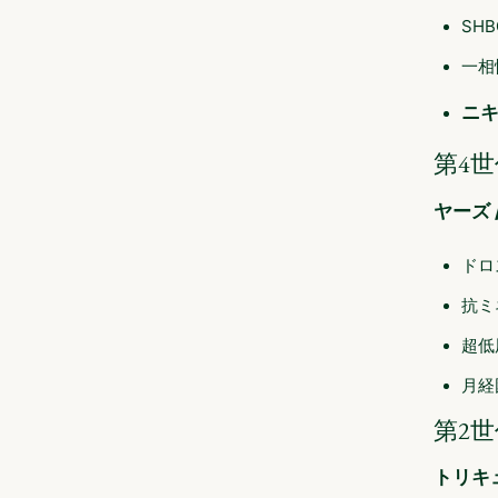
SH
一相
ニ
第4
ヤーズ 
ドロ
抗ミ
超低
月経
第2
トリキ