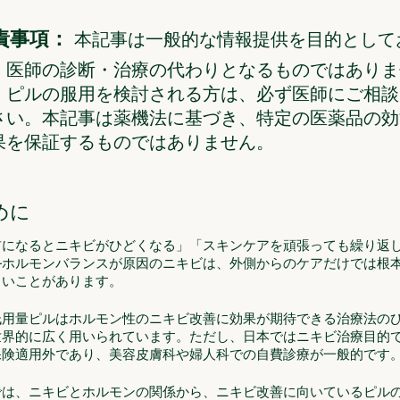
責事項：
本記事は一般的な情報提供を目的として
、医師の診断・治療の代わりとなるものではありま
。ピルの服用を検討される方は、必ず医師にご相談
さい。本記事は薬機法に基づき、特定の医薬品の効
果を保証するものではありません。
めに
前になるとニキビがひどくなる」「スキンケアを頑張っても繰り返
―ホルモンバランスが原因のニキビは、外側からのケアだけでは根
しいことがあります。
低用量ピルはホルモン性のニキビ改善に効果が期待できる治療法の
世界的に広く用いられています。ただし、日本ではニキビ治療目的
保険適用外であり、美容皮膚科や婦人科での自費診療が一般的です
では、ニキビとホルモンの関係から、ニキビ改善に向いているピル