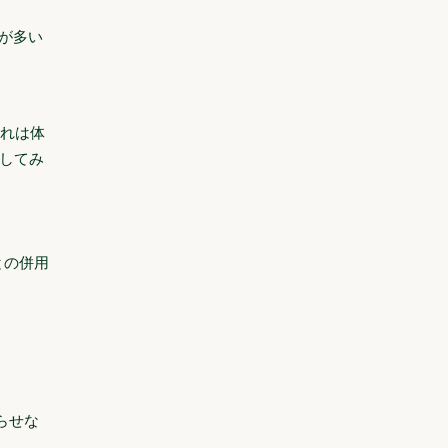
が多い
これは体
してみ
との併用
らせな