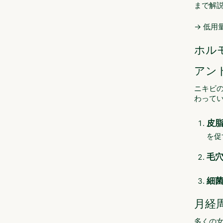
まで解
→ 低用
ホル
アン
ニキビ
わって
皮
を促
毛
細
月経
多くの