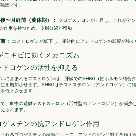
が原因です。
卵後〜月経前（黄体期）：
プロゲステロンが上昇し、これがアン
の作用を持つため、皮脂分泌が増加
経前：
エストロゲンが低下し、相対的にアンドロゲンの影響が強く
がニキビに効くメカニズム
 アンドロゲンの活性を抑える
ピルに含まれるエストロゲンは、肝臓でのSHBG（性ホルモン結合
産生を増加させます。SHBGはテストステロン（アンドロゲン）に
性を低下させます。
して、血中の遊離テストステロン（活性型のアンドロゲン）が減少
抑えられます。
 プロゲスチンの抗アンドロゲン作用
含まれるプロゲスチンの種類によって、アンドロゲンに対する作用