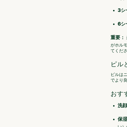
3シ
6シ
重要：
がホル
てくだ
ピル
ピルは
でより
おす
洗
保
い）