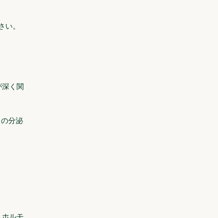
さい。
が深く関
）の分泌
うホルモ