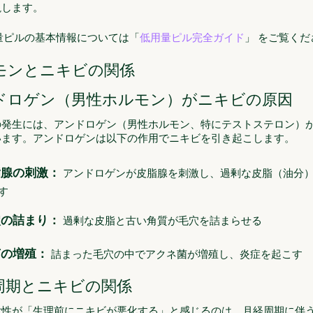
説します。
量ピルの基本情報については「
低用量ピル完全ガイド
」 をご覧くだ
モンとニキビの関係
ドロゲン（男性ホルモン）がニキビの原因
の発生には、アンドロゲン（男性ホルモン、特にテストステロン）
います。アンドロゲンは以下の作用でニキビを引き起こします。
脂腺の刺激：
アンドロゲンが皮脂腺を刺激し、過剰な皮脂（油分
す
穴の詰まり：
過剰な皮脂と古い角質が毛穴を詰まらせる
菌の増殖：
詰まった毛穴の中でアクネ菌が増殖し、炎症を起こす
周期とニキビの関係
女性が「生理前にニキビが悪化する」と感じるのは、月経周期に伴