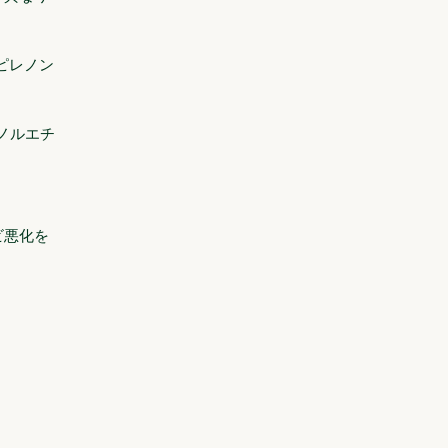
ピレノン
ノルエチ
ビ悪化を