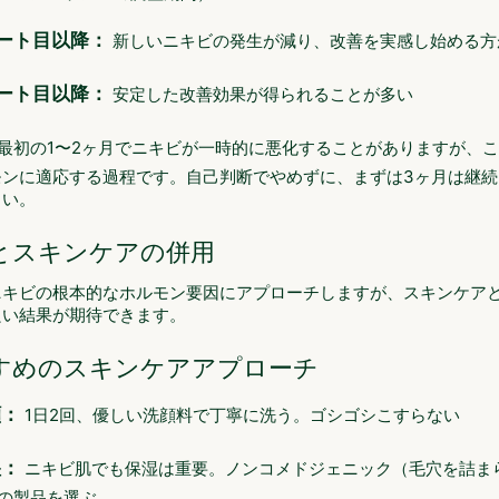
ート目以降：
新しいニキビの発生が減り、改善を実感し始める方
ート目以降：
安定した改善効果が得られることが多い
最初の1〜2ヶ月でニキビが一時的に悪化することがありますが、
モンに適応する過程です。自己判断でやめずに、まずは3ヶ月は継続
さい。
とスキンケアの併用
ニキビの根本的なホルモン要因にアプローチしますが、スキンケア
良い結果が期待できます。
すめのスキンケアアプローチ
顔：
1日2回、優しい洗顔料で丁寧に洗う。ゴシゴシこすらない
湿：
ニキビ肌でも保湿は重要。ノンコメドジェニック（毛穴を詰ま
の製品を選ぶ