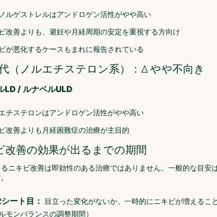
ノルゲストレルはアンドロゲン活性がやや高い
ビ改善よりも、避妊や月経周期の安定を重視する方向け
ビが悪化するケースもまれに報告されている
世代（ノルエチステロン系）：△ やや不向き
LD / ルナベルULD
エチステロンはアンドロゲン活性がやや高い
ビ改善よりも月経困難症の治療が主目的
ビ改善の効果が出るまでの期間
よるニキビ改善は即効性のある治療ではありません。一般的な目安
す。
2シート目：
目立った変化がないか、一時的にニキビが増えるこ
ルモンバランスの調整期間）