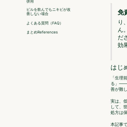
併用
ピルを飲んでもニキビが改
免
善しない場合
り
よくある質問（FAQ）
ん
まとめ
References
だ
効
はじ
「生理
る」―
善が難
実は、
して、
処方は
本記事