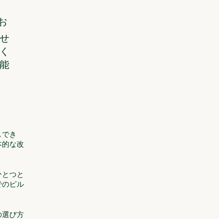
お
せ
く
能
しでき
本的な改
ひとつと
でのピル
。
の選び方