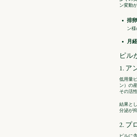
ン変動
排
ン様
月
ピル
1.
低用量
ン）の
その活
結果と
分泌が
2.
ピルに