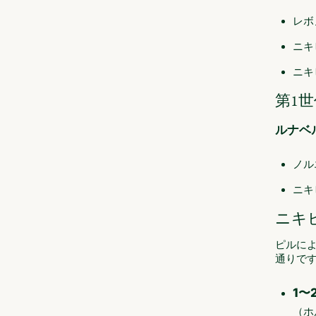
レボ
ニキ
ニキ
第1
ルナベル
ノル
ニキ
ニキ
ピルに
通りで
1〜
（ホ