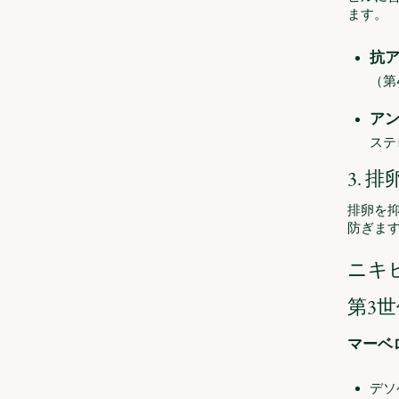
ます。
抗
（第
ア
ステ
3. 
排卵を
防ぎま
ニキ
第3
マーベロ
デソ