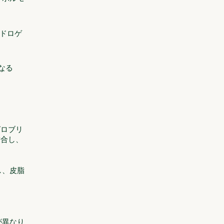
ドロゲ
なる
グロブリ
結合し、
し、皮脂
が異なり